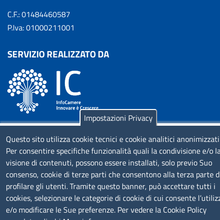
C.F.: 01484460587
P.Iva: 01000211001
SERVIZIO REALIZZATO DA
Impostazioni Privacy
SEGUICI SU
Questo sito utilizza cookie tecnici e cookie analitici anonimizzati
Per consentire specifiche funzionalità quali la condivisione e/o l
visione di contenuti, possono essere installati, solo previo Suo
consenso, cookie di terze parti che consentono alla terza parte d
profilare gli utenti. Tramite questo banner, può accettare tutti i
cookies, selezionare le categorie di cookie di cui consente l’utiliz
MENÙ PRIVACY
Note legali
Privacy e cookie policy
Accesso riservato
e/o modificare le Sue preferenze. Per vedere la Cookie Policy