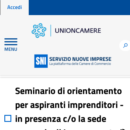
Menu profilo utente
Salta
Accedi
al
contenuto
principale
Home
Notizie per fare impresa
h
MENU
Seminario di orientamento per aspiranti imprenditori - in
presenza c/o la sede camerale di Lecco - martedì 9 dicembre alle ore
9.30
Seminario di orientamento
per aspiranti imprenditori -
in presenza c/o la sede