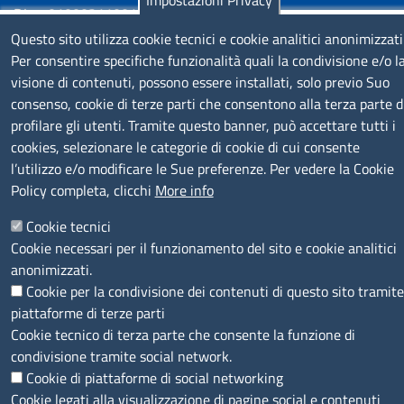
Impostazioni Privacy
P.Iva: 01000211001
Questo sito utilizza cookie tecnici e cookie analitici anonimizzati
SERVIZIO REALIZZATO DA
Per consentire specifiche funzionalità quali la condivisione e/o l
visione di contenuti, possono essere installati, solo previo Suo
consenso, cookie di terze parti che consentono alla terza parte d
profilare gli utenti. Tramite questo banner, può accettare tutti i
cookies, selezionare le categorie di cookie di cui consente
l’utilizzo e/o modificare le Sue preferenze. Per vedere la Cookie
Policy completa, clicchi
More info
SEGUICI SU
Cookie tecnici
Cookie necessari per il funzionamento del sito e cookie analitici
anonimizzati.
Cookie per la condivisione dei contenuti di questo sito tramite
piattaforme di terze parti
MENÙ PRIVACY
Note legali
Privacy e cookie policy
Accesso riservato
Cookie tecnico di terza parte che consente la funzione di
condivisione tramite social network.
Cookie di piattaforme di social networking
© 2023 SNI Servizio Nuove Imprese
Cookie legati alla visualizzazione di pagine social e contenuti