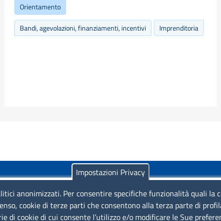
Orientamento
Bandi, agevolazioni, finanziamenti, incentivi
Imprenditoria
Impostazioni Privacy
litici anonimizzati. Per consentire specifiche funzionalità quali la 
enso, cookie di terze parti che consentono alla terza parte di profi
rie di cookie di cui consente l’utilizzo e/o modificare le Sue prefer
Piazza Sallustio, 21 - 00187 Roma