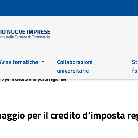
Salta
al
contenuto
principale
Main 2026
Aree tematiche
Collaborazioni
St
universitarie
fo
io per il credito d’imposta regionale
 maggio per il credito d’imposta r