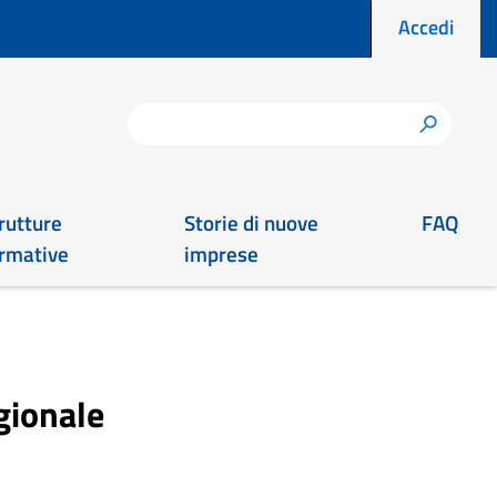
Menu prof
Accedi
Cerca
h
rutture
Storie di nuove
FAQ
rmative
imprese
egionale