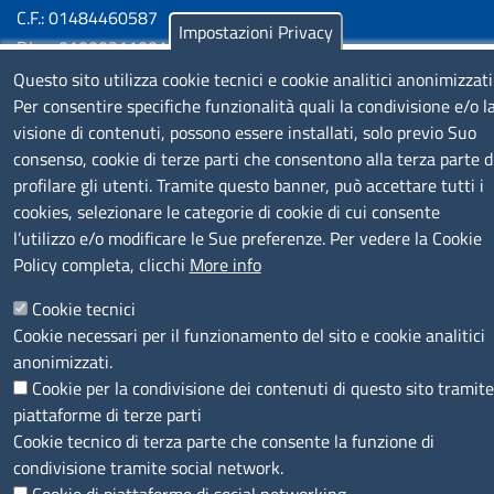
C.F.: 01484460587
Impostazioni Privacy
P.Iva: 01000211001
Questo sito utilizza cookie tecnici e cookie analitici anonimizzati
SERVIZIO REALIZZATO DA
Per consentire specifiche funzionalità quali la condivisione e/o l
visione di contenuti, possono essere installati, solo previo Suo
consenso, cookie di terze parti che consentono alla terza parte d
profilare gli utenti. Tramite questo banner, può accettare tutti i
cookies, selezionare le categorie di cookie di cui consente
l’utilizzo e/o modificare le Sue preferenze. Per vedere la Cookie
Policy completa, clicchi
More info
SEGUICI SU
Cookie tecnici
Cookie necessari per il funzionamento del sito e cookie analitici
anonimizzati.
Cookie per la condivisione dei contenuti di questo sito tramite
piattaforme di terze parti
MENÙ PRIVACY
Note legali
Privacy e cookie policy
Accesso riservato
Cookie tecnico di terza parte che consente la funzione di
condivisione tramite social network.
© 2023 SNI Servizio Nuove Imprese