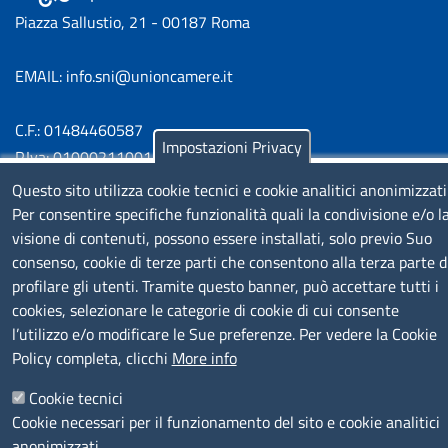
Piazza Sallustio, 21 - 00187 Roma
EMAIL: info.sni@unioncamere.it
C.F.: 01484460587
Impostazioni Privacy
P.Iva: 01000211001
Questo sito utilizza cookie tecnici e cookie analitici anonimizzati
SERVIZIO REALIZZATO DA
Per consentire specifiche funzionalità quali la condivisione e/o l
visione di contenuti, possono essere installati, solo previo Suo
consenso, cookie di terze parti che consentono alla terza parte d
profilare gli utenti. Tramite questo banner, può accettare tutti i
cookies, selezionare le categorie di cookie di cui consente
l’utilizzo e/o modificare le Sue preferenze. Per vedere la Cookie
Policy completa, clicchi
More info
SEGUICI SU
Cookie tecnici
Cookie necessari per il funzionamento del sito e cookie analitici
anonimizzati.