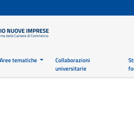
Salta
al
contenuto
principale
Main 2026
Aree tematiche
Collaborazioni
St
universitarie
fo