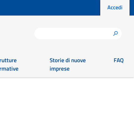
Menu prof
Accedi
Cerca
h
rutture
Storie di nuove
FAQ
rmative
imprese