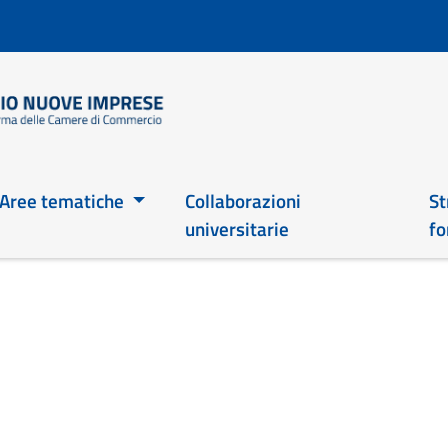
Salta
al
contenuto
principale
Main 2026
Aree tematiche
Collaborazioni
St
universitarie
fo