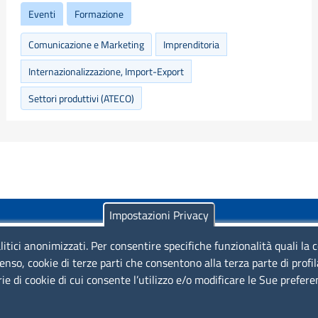
Eventi
Formazione
Comunicazione e Marketing
Imprenditoria
Internazionalizzazione, Import-Export
Settori produttivi (ATECO)
Impostazioni Privacy
litici anonimizzati. Per consentire specifiche funzionalità quali la 
enso, cookie di terze parti che consentono alla terza parte di profi
rie di cookie di cui consente l’utilizzo e/o modificare le Sue prefer
Piazza Sallustio, 21 - 00187 Roma