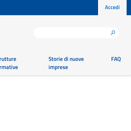
Menu prof
Accedi
Cerca
h
rutture
Storie di nuove
FAQ
rmative
imprese