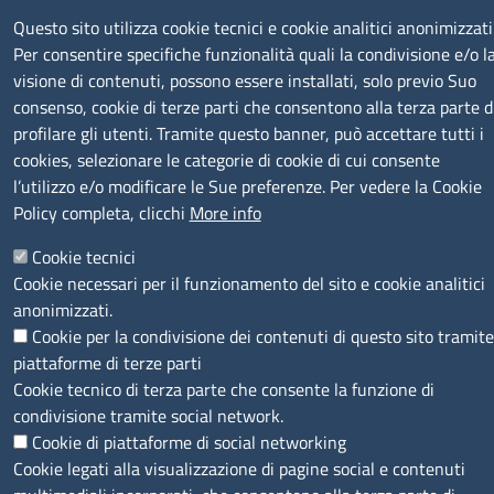
SERVIZIO REALIZZATO DA
Questo sito utilizza cookie tecnici e cookie analitici anonimizzati
Per consentire specifiche funzionalità quali la condivisione e/o l
visione di contenuti, possono essere installati, solo previo Suo
consenso, cookie di terze parti che consentono alla terza parte d
profilare gli utenti. Tramite questo banner, può accettare tutti i
cookies, selezionare le categorie di cookie di cui consente
l’utilizzo e/o modificare le Sue preferenze. Per vedere la Cookie
SEGUICI SU
Policy completa, clicchi
More info
Cookie tecnici
Cookie necessari per il funzionamento del sito e cookie analitici
anonimizzati.
Cookie per la condivisione dei contenuti di questo sito tramite
MENÙ PRIVACY
Note legali
Privacy e cookie policy
Accesso riservato
piattaforme di terze parti
Cookie tecnico di terza parte che consente la funzione di
© 2023 SNI Servizio Nuove Imprese
condivisione tramite social network.
Cookie di piattaforme di social networking
Cookie legati alla visualizzazione di pagine social e contenuti