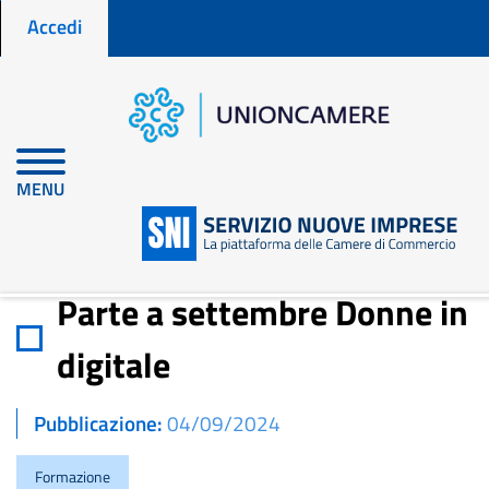
Menu profilo utente
Salta
Accedi
al
contenuto
principale
Home
Notizie per fare impresa
Parte a settembre Donne in digitale
MENU
Parte a settembre Donne in
digitale
Pubblicazione
04/09/2024
Formazione