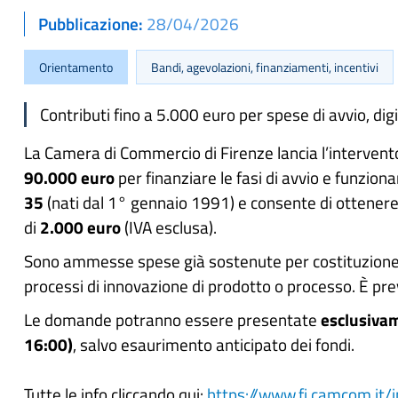
Pubblicazione
28/04/2026
Orientamento
Bandi, agevolazioni, finanziamenti, incentivi
Contributi fino a 5.000 euro per spese di avvio, di
La Camera di Commercio di Firenze lancia l’intervent
90.000 euro
per finanziare le fasi di avvio e funzio
35
(nati dal 1° gennaio 1991) e consente di ottener
di
2.000 euro
(IVA esclusa).
Sono ammesse spese già sostenute per costituzione d
processi di innovazione di prodotto o processo. È pr
Le domande potranno essere presentate
esclusiva
16:00)
, salvo esaurimento anticipato dei fondi.
Tutte le info cliccando qui:
https://www.fi.camcom.it/