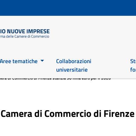
Salta
al
contenuto
principale
Main 2026
Aree tematiche
Collaborazioni
St
universitarie
fo
ra di Commercio di Firenze stanzia 90 mila euro per il 2026
Camera di Commercio di Firenze s