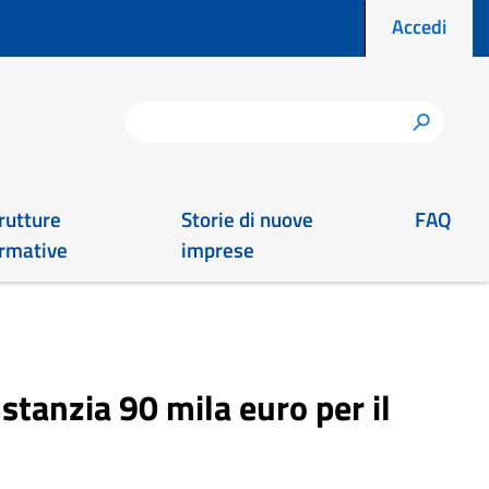
Menu prof
Accedi
Cerca
h
rutture
Storie di nuove
FAQ
rmative
imprese
tanzia 90 mila euro per il