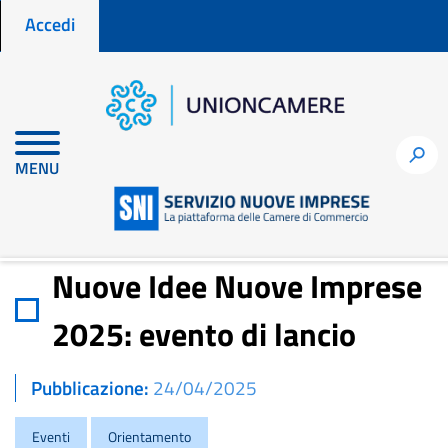
Menu profilo utente
Salta
Accedi
al
contenuto
principale
Home
Notizie per fare impresa
h
MENU
Nuove Idee Nuove Imprese 2025: evento di lancio
Nuove Idee Nuove Imprese
2025: evento di lancio
Pubblicazione
24/04/2025
Eventi
Orientamento