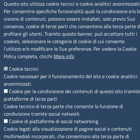
Questo sito utilizza cookie tecnici e cookie analitici anonimizzati
SERVIZIO REALIZZATO DA
Per consentire specifiche funzionalità quali la condivisione e/o l
visione di contenuti, possono essere installati, solo previo Suo
consenso, cookie di terze parti che consentono alla terza parte d
profilare gli utenti. Tramite questo banner, può accettare tutti i
cookies, selezionare le categorie di cookie di cui consente
l’utilizzo e/o modificare le Sue preferenze. Per vedere la Cookie
Policy completa, clicchi
More info
SEGUICI SU
Cookie tecnici
Cookie necessari per il funzionamento del sito e cookie analitici
anonimizzati.
Cookie per la condivisione dei contenuti di questo sito tramite
piattaforme di terze parti
MENÙ PRIVACY
Note legali
Privacy e cookie policy
Accesso riservato
Cookie tecnico di terza parte che consente la funzione di
condivisione tramite social network.
© 2023 SNI Servizio Nuove Imprese
Cookie di piattaforme di social networking
Cookie legati alla visualizzazione di pagine social e contenuti
multimediali incorporati, che consentono alla terza parte di