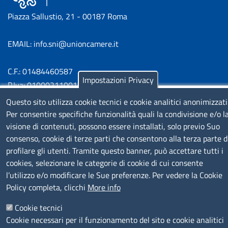
Piazza Sallustio, 21 - 00187 Roma
EMAIL: info.sni@unioncamere.it
C.F.: 01484460587
Impostazioni Privacy
P.Iva: 01000211001
Questo sito utilizza cookie tecnici e cookie analitici anonimizzati
SERVIZIO REALIZZATO DA
Per consentire specifiche funzionalità quali la condivisione e/o l
visione di contenuti, possono essere installati, solo previo Suo
consenso, cookie di terze parti che consentono alla terza parte d
profilare gli utenti. Tramite questo banner, può accettare tutti i
cookies, selezionare le categorie di cookie di cui consente
l’utilizzo e/o modificare le Sue preferenze. Per vedere la Cookie
Policy completa, clicchi
More info
SEGUICI SU
Cookie tecnici
Cookie necessari per il funzionamento del sito e cookie analitici