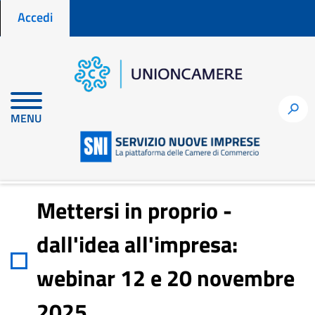
Menu profilo utente
Salta
Accedi
al
contenuto
principale
Home
Notizie per fare impresa
h
MENU
Mettersi in proprio - dall'idea all'impresa: webinar 12 e 20
novembre 2025
Mettersi in proprio -
dall'idea all'impresa:
webinar 12 e 20 novembre
2025