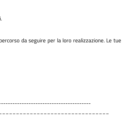
i.
 percorso da seguire per la loro realizzazione. Le tue
----------------------------------------
________________________________