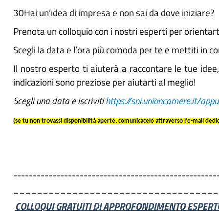
30Hai un’idea di impresa e non sai da dove iniziare?
Prenota un colloquio con i nostri esperti per orientarti
Scegli la data e l’ora più comoda per te e mettiti in c
Il nostro esperto ti aiuterà a raccontare le tue idee
indicazioni sono preziose per aiutarti al meglio!
Scegli una data e iscriviti
https://sni.unioncamere.it/ap
(se tu non trovassi disponibilità aperte, comunicacelo attraverso l'e-mail ded
----------------------------------------------------
___________________________________
COLLOQUI GRATUITI DI APPROFONDIMENTO ESPERT