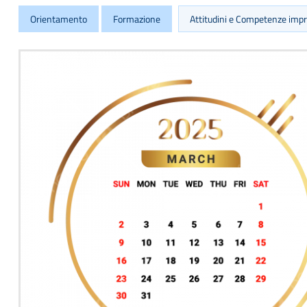
Orientamento
Formazione
Attitudini e Competenze impre