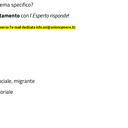
 tema specifico?
ntamento
con l’
Esperto risponde
!
averso l'e-mail dedicata info.sni@unioncamere.it)
ociale, migrante
oriale