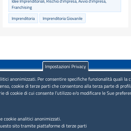
Idee Imprenditoriali, Rischio d'impresa, Avvio d'impresa,
Franchising
Imprenditoria
Imprenditoria Giovanile
Impostazioni Privacy
litici anonimizzati. Per consentire specifiche funzionalità quali la 
enso, cookie di terze parti che consentono alla terza parte di profi
rie di cookie di cui consente l’utilizzo e/o modificare le Sue prefer
Piazza Sallustio, 21 - 00187 Roma
EMAIL: info.sni@unioncamere.it
e cookie analitici anonimizzati.
questo sito tramite piattaforme di terze parti
C.F.: 01484460587