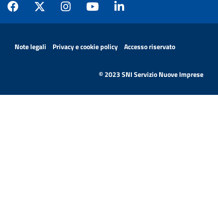
MENÙ PRIVACY
Note legali
Privacy e cookie policy
Accesso riservato
© 2023 SNI Servizio Nuove Imprese