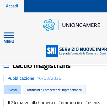
Menu profilo utente
Salta
Accedi
al
contenuto
principale
Home
Notizie per fare impresa
Lectio magistralis
MENU
Lectio magistralis
Pubblicazione
16/03/2026
Eventi
Attitudini e Competenze imprenditoriali
Il 24 marzo alla Camera di Commercio di Cosenza