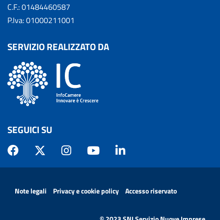
C.F.: 01484460587
P.Iva: 01000211001
SERVIZIO REALIZZATO DA
SEGUICI SU
MENÙ PRIVACY
Note legali
Privacy e cookie policy
Accesso riservato
© 2023 SNI Servizio Nuove Imprese