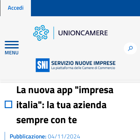
Menu profilo utente
Salta
Accedi
al
contenuto
principale
Home
Notizie per fare impresa
h
MENU
La nuova app "impresa italia": la tua azienda sempre con te
La nuova app "impresa
italia": la tua azienda
sempre con te
Pubblicazione
04/11/2024