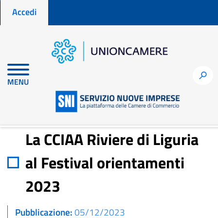
Menu profilo utente
Salta
Accedi
al
contenuto
principale
Home
Notizie per fare impresa
h
MENU
La CCIAA Riviere di Liguria al Festival orientamenti 2023
La CCIAA Riviere di Liguria
al Festival orientamenti
2023
Pubblicazione
05/12/2023