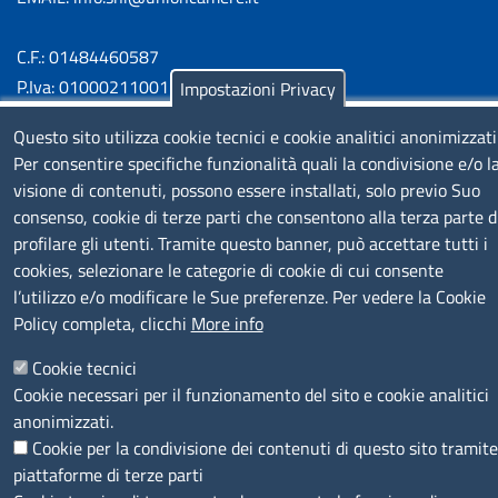
C.F.: 01484460587
P.Iva: 01000211001
Impostazioni Privacy
Questo sito utilizza cookie tecnici e cookie analitici anonimizzati
SERVIZIO REALIZZATO DA
Per consentire specifiche funzionalità quali la condivisione e/o l
visione di contenuti, possono essere installati, solo previo Suo
consenso, cookie di terze parti che consentono alla terza parte d
profilare gli utenti. Tramite questo banner, può accettare tutti i
cookies, selezionare le categorie di cookie di cui consente
l’utilizzo e/o modificare le Sue preferenze. Per vedere la Cookie
Policy completa, clicchi
More info
SEGUICI SU
Cookie tecnici
Cookie necessari per il funzionamento del sito e cookie analitici
anonimizzati.
Cookie per la condivisione dei contenuti di questo sito tramite
MENÙ PRIVACY
Note legali
Privacy e cookie policy
Accesso riservato
piattaforme di terze parti