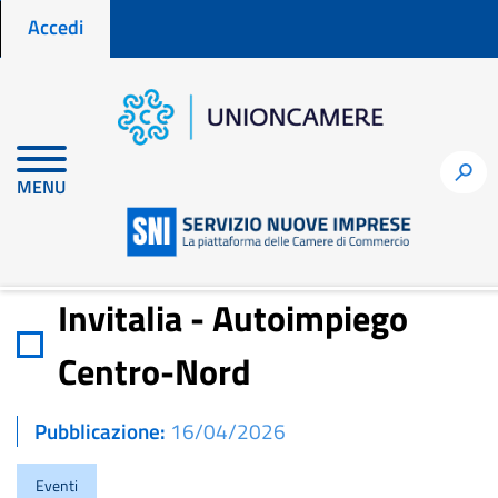
Menu profilo utente
Salta
Accedi
al
contenuto
principale
Home
Notizie per fare impresa
h
MENU
Invitalia - Autoimpiego Centro-Nord
Invitalia - Autoimpiego
Centro-Nord
Pubblicazione
16/04/2026
Eventi