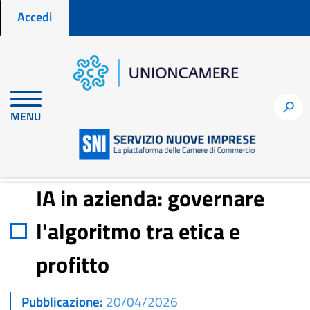
Menu profilo utente
Salta
Accedi
al
contenuto
principale
Home
Notizie per fare impresa
h
MENU
IA in azienda: governare l'algoritmo tra etica e profitto
IA in azienda: governare
l'algoritmo tra etica e
profitto
Pubblicazione
20/04/2026