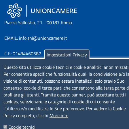
Piazza Sallustio, 21 - 00187 Roma
EMAIL: info.sni@unioncamere.it
C.F.: 01484460587
Impostazioni Privacy
P.Iva: 01000211001
Questo sito utilizza cookie tecnici e cookie analitici anonimizzati
Per consentire specifiche funzionalità quali la condivisione e/o l
SERVIZIO REALIZZATO DA
visione di contenuti, possono essere installati, solo previo Suo
consenso, cookie di terze parti che consentono alla terza parte d
profilare gli utenti. Tramite questo banner, può accettare tutti i
cookies, selezionare le categorie di cookie di cui consente
l’utilizzo e/o modificare le Sue preferenze. Per vedere la Cookie
Policy completa, clicchi
More info
SEGUICI SU
Cookie tecnici