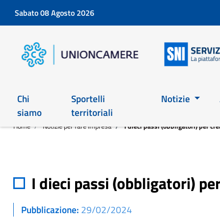
Sabato 08 Agosto 2026
Chi
Sportelli
Notizie
siamo
territoriali
Home
Notizie per fare impresa
I dieci passi (obbligatori) per c
I dieci passi (obbligatori) p
Pubblicazione
29/02/2024