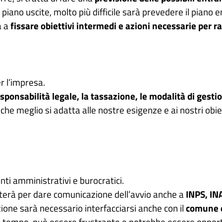
piano uscite, molto più difficile sarà prevedere il piano e
a a
fissare obiettivi intermedi e azioni necessarie per r
er l’impresa.
esponsabilità legale, la tassazione, le modalità di gestio
 che meglio si adatta alle nostre esigenze e ai nostri ob
i amministrativi e burocratici.
sterà per dare comunicazione dell’avvio anche a
INPS, INA
zione sarà necessario interfacciarsi anche con il
comune e
l tempo, può essere frustrante e potrebbe essere opportu