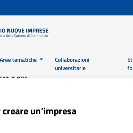
Salta
al
contenuto
principale
Main 2026
Aree tematiche
Collaborazioni
St
universitarie
fo
reare un’impresa
er creare un’impresa