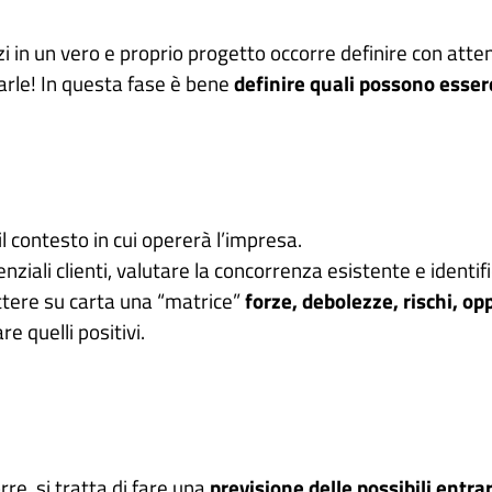
 in un vero e proprio progetto occorre definire con attenz
arle! In questa fase è bene
definire quali possono essere
l contesto in cui opererà l’impresa.
enziali clienti, valutare la concorrenza esistente e ident
ttere su carta una “matrice”
forze, debolezze, rischi, op
e quelli positivi.
rre, si tratta di fare una
previsione delle possibili entr