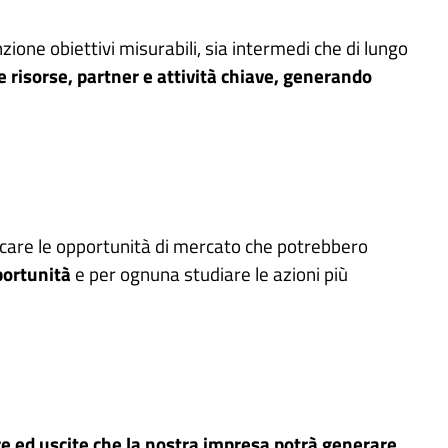
ione obiettivi misurabili, sia intermedi che di lungo
 risorse, partner e attività chiave, generando
ificare le opportunità di mercato che potrebbero
portunità
e per ognuna studiare le azioni più
are ed uscite che la nostra impresa potrà generare
.