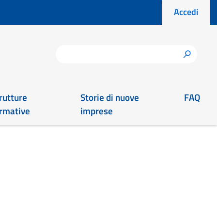
Menu prof
Accedi
Cerca
h
rutture
Storie di nuove
FAQ
rmative
imprese