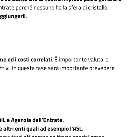
ntrate perché nessuno ha la sfera di cristallo;
aggiungerli
.
ne ed i costi correlati
. È importante valutare
iettivi. In questa fase sarà importante prevedere
IL e Agenzia dell’Entrate.
 altri enti quali ad esempio l’ASL
.
no farsi affiancare da figure specializzate,