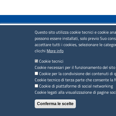
COLLEGAMENTI VELOCI
Questo sito utilizza cookie tecnici e cookie ana
possono essere installati, solo previo Suo cons
Colloqui di primo orientamento
accettare tutti i cookies, selezionare le catego
Colloqui specialistici
clicchi
More info
Corsi live
Cookie tecnici
Cookie necessari per il funzionamento del sito 
News
Cookie per la condivisione dei contenuti di 
Sportelli territoriali
Cookie tecnico di terza parte che consente la 
Cookie di piattaforme di social networking
Cookie legati alla visualizzazione di pagine soc
Conferma le scelte
MENÙ PRIVACY
Note legali
Privacy e cookie policy
Accesso riservato