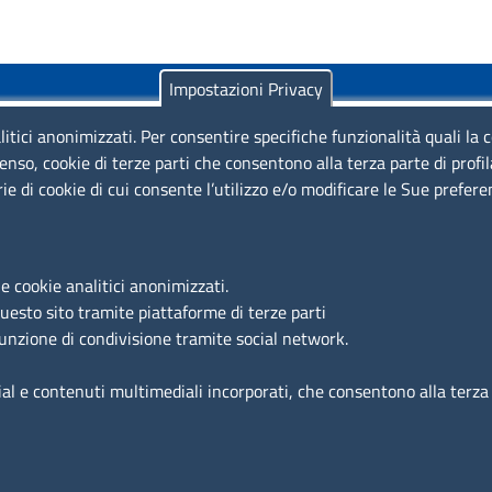
Impostazioni Privacy
litici anonimizzati. Per consentire specifiche funzionalità quali la 
enso, cookie di terze parti che consentono alla terza parte di profi
rie di cookie di cui consente l’utilizzo e/o modificare le Sue prefer
Piazza Sallustio, 21 - 00187 Roma
EMAIL: info.sni@unioncamere.it
e cookie analitici anonimizzati.
questo sito tramite piattaforme di terze parti
C.F.: 01484460587
funzione di condivisione tramite social network.
P.Iva: 01000211001
ial e contenuti multimediali incorporati, che consentono alla terza p