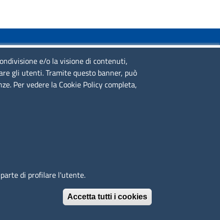
SERVIZIO REALIZZATO DA
condivisione e/o la visione di contenuti,
lare gli utenti. Tramite questo banner, può
enze. Per vedere la Cookie Policy completa,
SEGUICI SU
arte di profilare l'utente.
Accetta tutti i cookies
Revoca il conse
© 2023 SNI Servizio Nuove Imprese