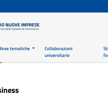
Salta
al
contenuto
principale
Main 2026
Aree tematiche
Collaborazioni
St
universitarie
fo
ss
siness