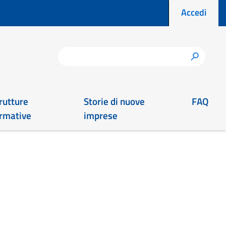
Menu prof
Accedi
Cerca
h
rutture
Storie di nuove
FAQ
rmative
imprese