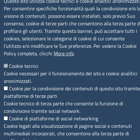
Questo sito utilizza cookie tecnici e cookie analitici anonimizzati
Per consentire specifiche funzionalità quali la condivisione e/o l
SERVIZIO REALIZZATO DA
visione di contenuti, possono essere installati, solo previo Suo
consenso, cookie di terze parti che consentono alla terza parte d
profilare gli utenti. Tramite questo banner, può accettare tutti i
cookies, selezionare le categorie di cookie di cui consente
l’utilizzo e/o modificare le Sue preferenze. Per vedere la Cookie
Policy completa, clicchi
More info
SEGUICI SU
Cookie tecnici
Cookie necessari per il funzionamento del sito e cookie analitici
anonimizzati.
Cookie per la condivisione dei contenuti di questo sito tramite
piattaforme di terze parti
Cookie tecnico di terza parte che consente la funzione di
MENÙ PRIVACY
Note legali
Privacy e cookie policy
Accesso riservato
condivisione tramite social network.
Cookie di piattaforme di social networking
© 2023 SNI Servizio Nuove Imprese
Cookie legati alla visualizzazione di pagine social e contenuti
multimediali incorporati, che consentono alla terza parte di