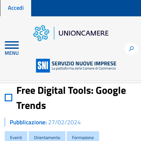
Menu profilo utente
Salta
Accedi
al
contenuto
principale
Home
Notizie per fare impresa
h
MENU
Free Digital Tools: Google Trends
Free Digital Tools: Google
Trends
Pubblicazione
27/02/2024
Eventi
Orientamento
Formazione