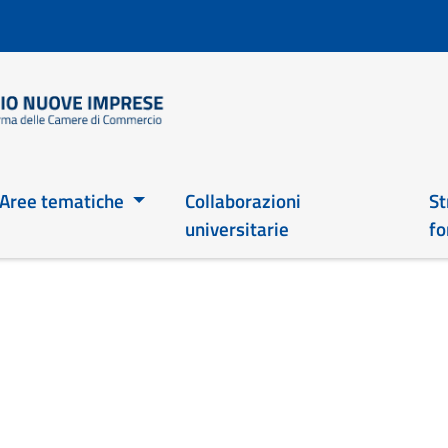
Salta
al
contenuto
principale
Main 2026
Aree tematiche
Collaborazioni
St
universitarie
fo