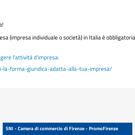
a!
sa (impresa individuale o società) in Italia è obbligatori
lgere l'attività d'impresa:
li-la-forma-giuridica-adatta-alla-tua-impresa/
SNI - Camera di commercio di Firenze - PromoFirenze