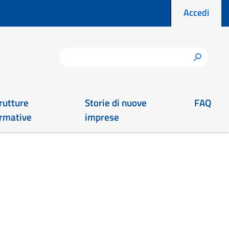
Menu prof
Accedi
Cerca
h
rutture
Storie di nuove
FAQ
rmative
imprese