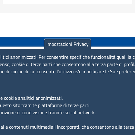
Impostazioni Privacy
litici anonimizzati. Per consentire specifiche funzionalità quali la 
enso, cookie di terze parti che consentono alla terza parte di profi
rie di cookie di cui consente l’utilizzo e/o modificare le Sue prefer
Piazza Sallustio, 21 - 00187 Roma
EMAIL: info.sni@unioncamere.it
e cookie analitici anonimizzati.
questo sito tramite piattaforme di terze parti
C.F.: 01484460587
funzione di condivisione tramite social network.
P.Iva: 01000211001
ial e contenuti multimediali incorporati, che consentono alla terza p