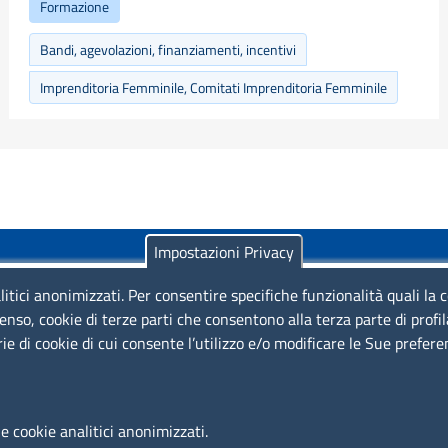
Formazione
Bandi, agevolazioni, finanziamenti, incentivi
Imprenditoria Femminile, Comitati Imprenditoria Femminile
Impostazioni Privacy
litici anonimizzati. Per consentire specifiche funzionalità quali la 
enso, cookie di terze parti che consentono alla terza parte di profi
rie di cookie di cui consente l’utilizzo e/o modificare le Sue prefer
Piazza Sallustio, 21 - 00187 Roma
EMAIL: info.sni@unioncamere.it
e cookie analitici anonimizzati.