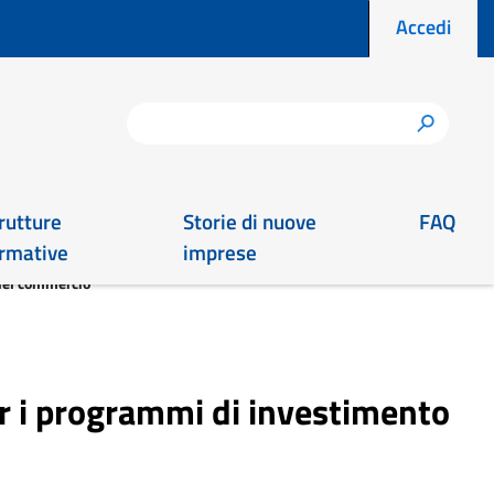
Menu prof
Accedi
Cerca
h
rutture
Storie di nuove
FAQ
rmative
imprese
 del commercio
er i programmi di investimento