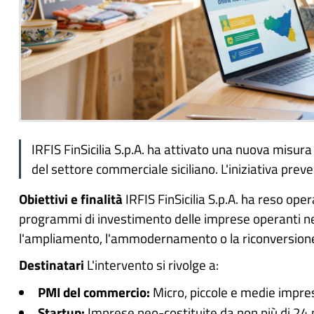
IRFIS FinSicilia S.p.A. ha attivato una nuova misura
del settore commerciale siciliano. L'iniziativa pre
Obiettivi e finalità
IRFIS FinSicilia S.p.A. ha reso oper
programmi di investimento delle imprese operanti nel 
l'ampliamento, l'ammodernamento o la riconversione d
Destinatari
L'intervento si rivolge a:
PMI del commercio:
Micro, piccole e medie impres
Startup:
Imprese neo-costituite da non più di 24 