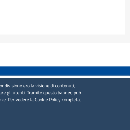
SERVIZIO REALIZZATO DA
condivisione e/o la visione di contenuti,
lare gli utenti. Tramite questo banner, può
enze. Per vedere la Cookie Policy completa,