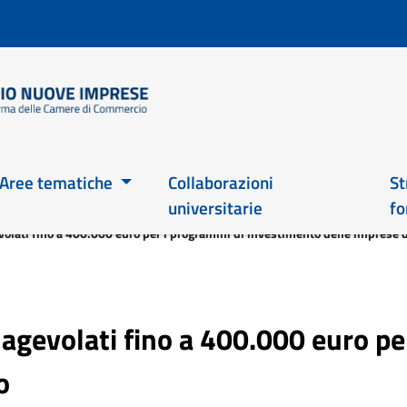
Salta
al
contenuto
principale
Main 2026
Aree tematiche
Collaborazioni
St
universitarie
fo
volati fino a 400.000 euro per i programmi di investimento delle imprese
i agevolati fino a 400.000 euro p
o