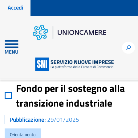
Menu profilo utente
Salta
Accedi
al
contenuto
principale
Home
Notizie per fare impresa
h
MENU
Fondo per il sostegno alla transizione industriale
Fondo per il sostegno alla
transizione industriale
Pubblicazione
29/01/2025
Orientamento