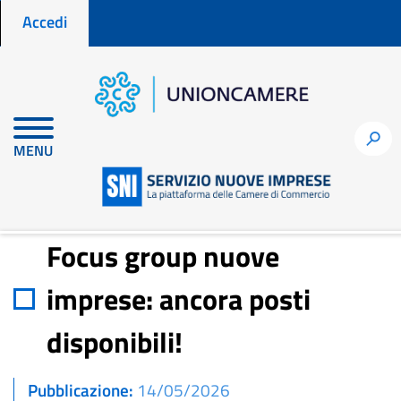
Menu profilo utente
Salta
Accedi
al
contenuto
principale
Home
Notizie per fare impresa
h
MENU
Focus group nuove imprese: ancora posti disponibili!
Focus group nuove
imprese: ancora posti
disponibili!
Pubblicazione
14/05/2026