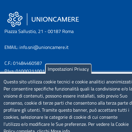
Piazza Sallustio, 21 - 00187 Roma
EMAIL: info.sni@unioncamere.it
C.F.: 01484460587
Impostazioni Privacy
P.Iva: 01000211001
Questo sito utilizza cookie tecnici e cookie analitici anonimizzati
SERVIZIO REALIZZATO DA
Per consentire specifiche funzionalità quali la condivisione e/o l
visione di contenuti, possono essere installati, solo previo Suo
consenso, cookie di terze parti che consentono alla terza parte d
profilare gli utenti. Tramite questo banner, può accettare tutti i
cookies, selezionare le categorie di cookie di cui consente
l’utilizzo e/o modificare le Sue preferenze. Per vedere la Cookie
Policy completa, clicchi
More info