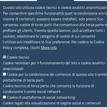
P.Iva: 01000211001
Questo sito utilizza cookie tecnici e cookie analitici anonimizzati
Per consentire specifiche funzionalità quali la condivisione e/o l
SERVIZIO REALIZZATO DA
visione di contenuti, possono essere installati, solo previo Suo
consenso, cookie di terze parti che consentono alla terza parte d
profilare gli utenti. Tramite questo banner, può accettare tutti i
cookies, selezionare le categorie di cookie di cui consente
l’utilizzo e/o modificare le Sue preferenze. Per vedere la Cookie
Policy completa, clicchi
More info
SEGUICI SU
Cookie tecnici
Cookie necessari per il funzionamento del sito e cookie analitici
anonimizzati.
Cookie per la condivisione dei contenuti di questo sito tramite
piattaforme di terze parti
Cookie tecnico di terza parte che consente la funzione di
MENÙ PRIVACY
Note legali
Privacy e cookie policy
Accesso riservato
condivisione tramite social network.
Cookie di piattaforme di social networking
© 2023 SNI Servizio Nuove Imprese
Cookie legati alla visualizzazione di pagine social e contenuti