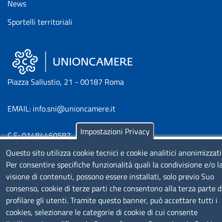
News
Sportelli territoriali
Piazza Sallustio, 21 - 00187 Roma
EMAIL: info.sni@unioncamere.it
Impostazioni Privacy
C.F.: 01484460587
P.Iva: 01000211001
Questo sito utilizza cookie tecnici e cookie analitici anonimizzati
Per consentire specifiche funzionalità quali la condivisione e/o l
SERVIZIO REALIZZATO DA
visione di contenuti, possono essere installati, solo previo Suo
consenso, cookie di terze parti che consentono alla terza parte d
profilare gli utenti. Tramite questo banner, può accettare tutti i
cookies, selezionare le categorie di cookie di cui consente