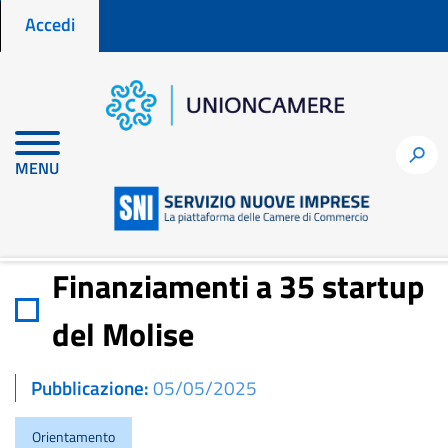
Menu profilo utente
Salta
Accedi
al
contenuto
principale
Home
Notizie per fare impresa
h
MENU
Finanziamenti a 35 startup del Molise
Finanziamenti a 35 startup
del Molise
Pubblicazione
05/05/2025
Orientamento