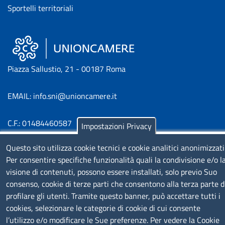
Sportelli territoriali
Piazza Sallustio, 21 - 00187 Roma
EMAIL: info.sni@unioncamere.it
C.F.: 01484460587
Impostazioni Privacy
P.Iva: 01000211001
Questo sito utilizza cookie tecnici e cookie analitici anonimizzati
Per consentire specifiche funzionalità quali la condivisione e/o l
SERVIZIO REALIZZATO DA
visione di contenuti, possono essere installati, solo previo Suo
consenso, cookie di terze parti che consentono alla terza parte d
profilare gli utenti. Tramite questo banner, può accettare tutti i
cookies, selezionare le categorie di cookie di cui consente
l’utilizzo e/o modificare le Sue preferenze. Per vedere la Cookie