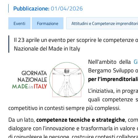
Pubblicazione
01/04/2026
Eventi
Formazione
Attitudini e Competenze imprenditori
Il 23 aprile un evento per scoprire le competenze 
Nazionale del Made in Italy
Nell'ambito della
G
Bergamo Sviluppo o
per l’imprenditorial
L’iniziativa, in pr
quali competenze so
competitivo in contesti sempre più complessi.
Da un lato,
competenze tecniche e strategiche
, com
dialogare con l’innovazione e trasformarla in valore c
di coinvolgere le persone, costruire contesti collaborat