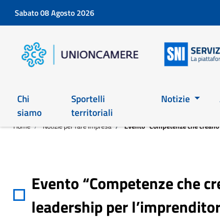
Sabato 08 Agosto 2026
Chi
Sportelli
Notizie
siamo
territoriali
Home
Notizie per fare impresa
Evento “Competenze che creano i
Evento “Competenze che cre
leadership per l’imprenditor