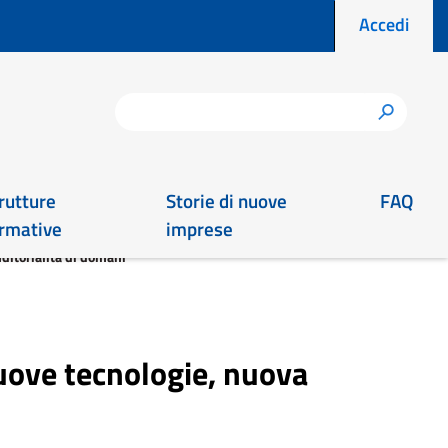
Menu prof
Accedi
Cerca
h
rutture
Storie di nuove
FAQ
rmative
imprese
ditorialità di domani”
uove tecnologie, nuova