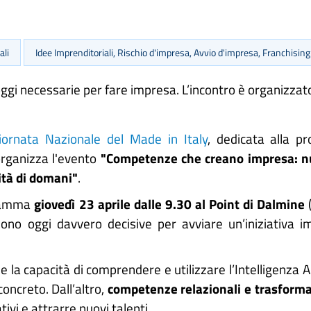
ali
Idee Imprenditoriali, Rischio d'impresa, Avvio d'impresa, Franchising
oggi necessarie per fare impresa. L’incontro è organizza
iornata Nazionale del Made in Italy
, dedicata alla pr
rganizza l'evento
"Competenze che creano impresa: nu
ità di domani"
.
ogramma
giovedì 23 aprile dalle 9.30 al Point di Dalmine
(
no oggi davvero decisive per avviare un’iniziativa im
e la capacità di comprendere e utilizzare l’Intelligenza 
oncreto. Dall’altro,
competenze relazionali e trasforma
ivi e attrarre nuovi talenti.