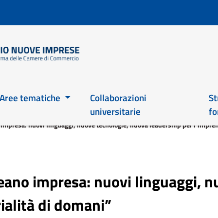
Salta
al
contenuto
principale
Main 2026
Aree tematiche
Collaborazioni
St
universitarie
fo
mpresa: nuovi linguaggi, nuove tecnologie, nuova leadership per l’impren
ano impresa: nuovi linguaggi, n
ialità di domani”