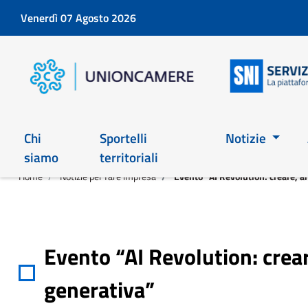
Venerdì 07 Agosto 2026
Chi
Sportelli
Notizie
siamo
territoriali
Home
Notizie per fare impresa
Evento “AI Revolution: creare, an
Evento “AI Revolution: creare
generativa”