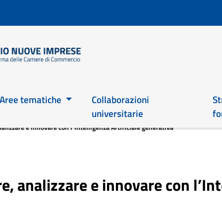
Salta
al
contenuto
principale
Main 2026
Aree tematiche
Collaborazioni
St
universitarie
fo
alizzare e innovare con l’Intelligenza Artificiale generativa”
, analizzare e innovare con l’Inte