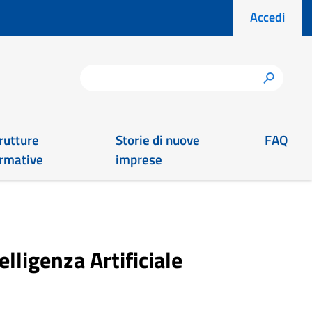
Menu prof
Accedi
Cerca
h
rutture
Storie di nuove
FAQ
rmative
imprese
lligenza Artificiale