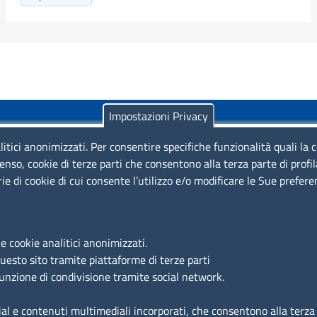
Impostazioni Privacy
litici anonimizzati. Per consentire specifiche funzionalità quali la 
enso, cookie di terze parti che consentono alla terza parte di profi
rie di cookie di cui consente l’utilizzo e/o modificare le Sue prefer
Piazza Sallustio, 21 - 00187 Roma
EMAIL: info.sni@unioncamere.it
e cookie analitici anonimizzati.
questo sito tramite piattaforme di terze parti
C.F.: 01484460587
funzione di condivisione tramite social network.
P.Iva: 01000211001
ial e contenuti multimediali incorporati, che consentono alla terza p