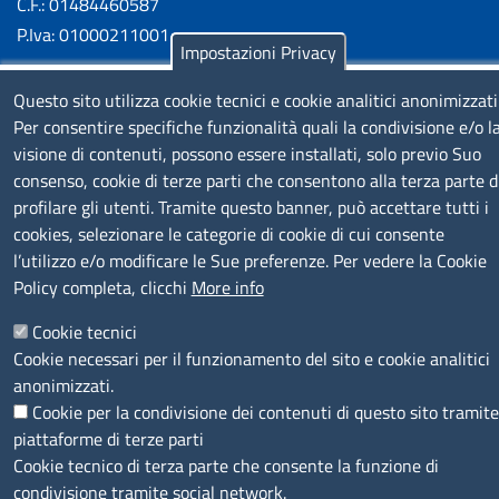
C.F.: 01484460587
P.Iva: 01000211001
Impostazioni Privacy
SERVIZIO REALIZZATO DA
Questo sito utilizza cookie tecnici e cookie analitici anonimizzati
Per consentire specifiche funzionalità quali la condivisione e/o l
visione di contenuti, possono essere installati, solo previo Suo
consenso, cookie di terze parti che consentono alla terza parte d
profilare gli utenti. Tramite questo banner, può accettare tutti i
cookies, selezionare le categorie di cookie di cui consente
l’utilizzo e/o modificare le Sue preferenze. Per vedere la Cookie
SEGUICI SU
Policy completa, clicchi
More info
Cookie tecnici
Cookie necessari per il funzionamento del sito e cookie analitici
anonimizzati.
Cookie per la condivisione dei contenuti di questo sito tramite
MENÙ PRIVACY
Note legali
Privacy e cookie policy
Accesso riservato
piattaforme di terze parti
Cookie tecnico di terza parte che consente la funzione di
© 2023 SNI Servizio Nuove Imprese
condivisione tramite social network.