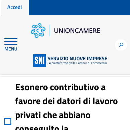
Menu profilo utente
Salta
Accedi
al
contenuto
principale
Home
Notizie per fare impresa
h
MENU
Esonero contributivo a favore dei datori di lavoro privati che
abbiano conseguito la “Certificazione della parità di genere”
Esonero contributivo a
favore dei datori di lavoro
privati che abbiano
conseguito la