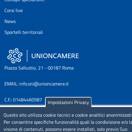
Corsi live
News
Sportelli territoriali
Piazza Sallustio, 21 - 00187 Roma
EMAIL: info.sni@unioncamere.it
C.F.: 01484460587
Impostazioni Privacy
P.Iva: 01000211001
Questo sito utilizza cookie tecnici e cookie analitici anonimizzati
Per consentire specifiche funzionalità quali la condivisione e/o l
SERVIZIO REALIZZATO DA
visione di contenuti, possono essere installati, solo previo Suo