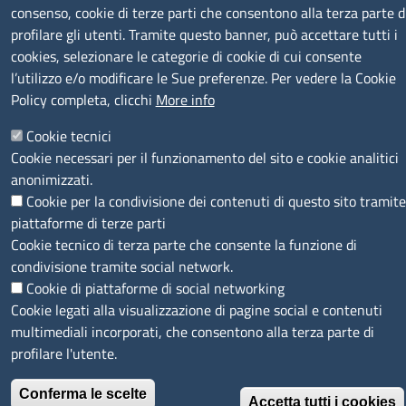
consenso, cookie di terze parti che consentono alla terza parte d
profilare gli utenti. Tramite questo banner, può accettare tutti i
cookies, selezionare le categorie di cookie di cui consente
l’utilizzo e/o modificare le Sue preferenze. Per vedere la Cookie
Policy completa, clicchi
More info
SEGUICI SU
Cookie tecnici
Cookie necessari per il funzionamento del sito e cookie analitici
anonimizzati.
Cookie per la condivisione dei contenuti di questo sito tramite
piattaforme di terze parti
MENÙ PRIVACY
Note legali
Privacy e cookie policy
Accesso riservato
Cookie tecnico di terza parte che consente la funzione di
condivisione tramite social network.
Cookie di piattaforme di social networking
© 2023 SNI Servizio Nuove Imprese
Cookie legati alla visualizzazione di pagine social e contenuti
multimediali incorporati, che consentono alla terza parte di
profilare l'utente.
Conferma le scelte
Accetta tutti i cookies