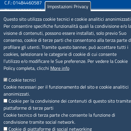
C.F.: 01484460587
Impostazioni Privacy
P.Iva: 01000211001
Questo sito utilizza cookie tecnici e cookie analitici anonimizzati
SERVIZIO REALIZZATO DA
Per consentire specifiche funzionalità quali la condivisione e/o l
visione di contenuti, possono essere installati, solo previo Suo
consenso, cookie di terze parti che consentono alla terza parte d
profilare gli utenti. Tramite questo banner, può accettare tutti i
cookies, selezionare le categorie di cookie di cui consente
l’utilizzo e/o modificare le Sue preferenze. Per vedere la Cookie
Policy completa, clicchi
More info
SEGUICI SU
Cookie tecnici
Cookie necessari per il funzionamento del sito e cookie analitici
anonimizzati.
Cookie per la condivisione dei contenuti di questo sito tramite
piattaforme di terze parti
MENÙ PRIVACY
Note legali
Privacy e cookie policy
Accesso riservato
Cookie tecnico di terza parte che consente la funzione di
condivisione tramite social network.
Cookie di piattaforme di social networking
© 2023 SNI Servizio Nuove Imprese