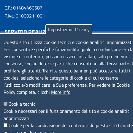
C.F.: 01484460587
P.Iva: 01000211001
Impostazioni Privacy
SERVIZIO REALIZZATO DA
Questo sito utilizza cookie tecnici e cookie analitici anonimizzati
Per consentire specifiche funzionalità quali la condivisione e/o l
visione di contenuti, possono essere installati, solo previo Suo
consenso, cookie di terze parti che consentono alla terza parte d
profilare gli utenti. Tramite questo banner, può accettare tutti i
cookies, selezionare le categorie di cookie di cui consente
SEGUICI SU
l’utilizzo e/o modificare le Sue preferenze. Per vedere la Cookie
Policy completa, clicchi
More info
Cookie tecnici
Cookie necessari per il funzionamento del sito e cookie analitici
anonimizzati.
MENÙ PRIVACY
Note legali
Privacy e cookie policy
Accesso riservato
Cookie per la condivisione dei contenuti di questo sito tramite
piattaforme di terze parti