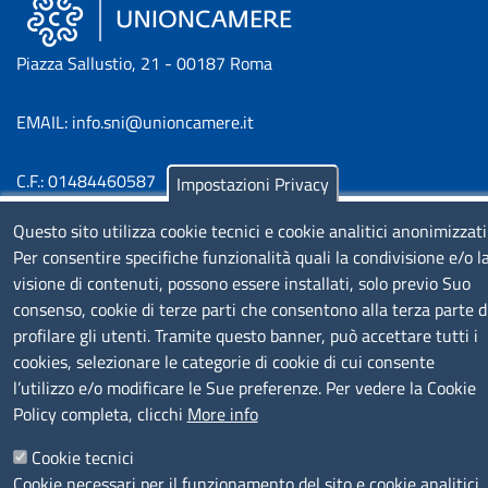
Piazza Sallustio, 21 - 00187 Roma
EMAIL: info.sni@unioncamere.it
C.F.: 01484460587
Impostazioni Privacy
P.Iva: 01000211001
Questo sito utilizza cookie tecnici e cookie analitici anonimizzati
Per consentire specifiche funzionalità quali la condivisione e/o l
SERVIZIO REALIZZATO DA
visione di contenuti, possono essere installati, solo previo Suo
consenso, cookie di terze parti che consentono alla terza parte d
profilare gli utenti. Tramite questo banner, può accettare tutti i
cookies, selezionare le categorie di cookie di cui consente
l’utilizzo e/o modificare le Sue preferenze. Per vedere la Cookie
Policy completa, clicchi
More info
SEGUICI SU
Cookie tecnici
Cookie necessari per il funzionamento del sito e cookie analitici