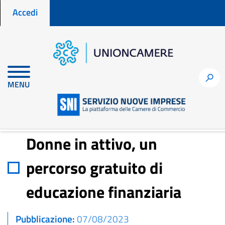
Menu profilo utente
Salta
Accedi
al
contenuto
principale
Home
Notizie per fare impresa
h
MENU
Donne in attivo, un percorso gratuito di educazione finanziaria
Donne in attivo, un
percorso gratuito di
educazione finanziaria
Pubblicazione
07/08/2023