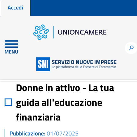
Menu profilo utente
Salta
Accedi
al
contenuto
principale
Home
Notizie per fare impresa
h
MENU
Donne in attivo - La tua guida all'educazione finanziaria
Donne in attivo - La tua
guida all'educazione
finanziaria
Pubblicazione
01/07/2025