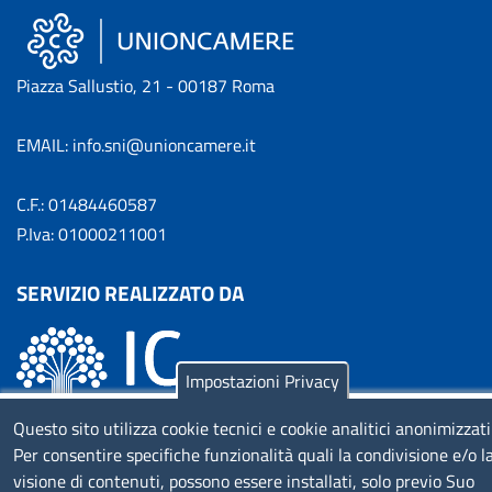
Piazza Sallustio, 21 - 00187 Roma
EMAIL: info.sni@unioncamere.it
C.F.: 01484460587
P.Iva: 01000211001
SERVIZIO REALIZZATO DA
Impostazioni Privacy
Questo sito utilizza cookie tecnici e cookie analitici anonimizzati
Per consentire specifiche funzionalità quali la condivisione e/o l
SEGUICI SU
visione di contenuti, possono essere installati, solo previo Suo