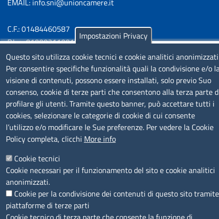
EMAIL: info.sni@unioncamere.it
C.F.: 01484460587
Impostazioni Privacy
P.Iva: 01000211001
Questo sito utilizza cookie tecnici e cookie analitici anonimizzati
SERVIZIO REALIZZATO DA
Per consentire specifiche funzionalità quali la condivisione e/o l
visione di contenuti, possono essere installati, solo previo Suo
consenso, cookie di terze parti che consentono alla terza parte d
profilare gli utenti. Tramite questo banner, può accettare tutti i
cookies, selezionare le categorie di cookie di cui consente
l’utilizzo e/o modificare le Sue preferenze. Per vedere la Cookie
Policy completa, clicchi
More info
SEGUICI SU
Cookie tecnici
Cookie necessari per il funzionamento del sito e cookie analitici
anonimizzati.
Cookie per la condivisione dei contenuti di questo sito tramite
piattaforme di terze parti
MENÙ PRIVACY
Note legali
Privacy e cookie policy
Accesso riservato
Cookie tecnico di terza parte che consente la funzione di