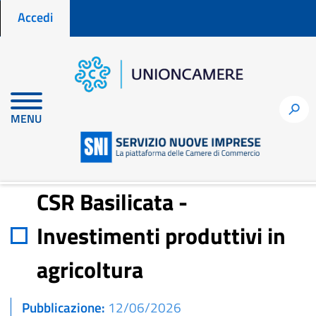
Menu profilo utente
Salta
Accedi
al
contenuto
principale
Home
Notizie per fare impresa
h
MENU
CSR Basilicata - Investimenti produttivi in agricoltura
CSR Basilicata -
Investimenti produttivi in
agricoltura
Pubblicazione
12/06/2026