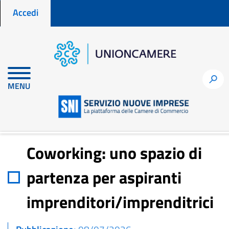
Menu profilo utente
Salta
Accedi
al
contenuto
principale
Home
Notizie per fare impresa
h
MENU
Coworking: uno spazio di partenza per aspiranti
imprenditori/imprenditrici
Coworking: uno spazio di
partenza per aspiranti
imprenditori/imprenditrici