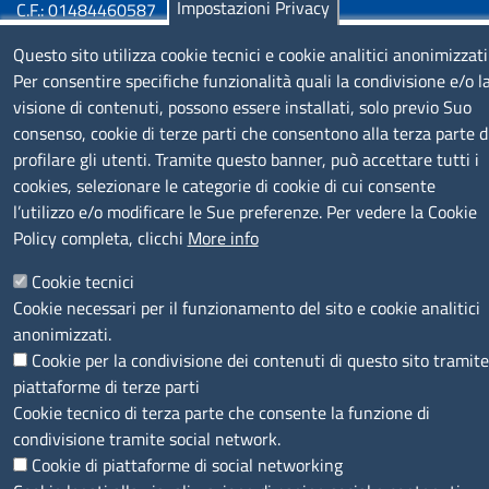
Impostazioni Privacy
C.F.: 01484460587
P.Iva: 01000211001
Questo sito utilizza cookie tecnici e cookie analitici anonimizzati
Per consentire specifiche funzionalità quali la condivisione e/o l
SERVIZIO REALIZZATO DA
visione di contenuti, possono essere installati, solo previo Suo
consenso, cookie di terze parti che consentono alla terza parte d
profilare gli utenti. Tramite questo banner, può accettare tutti i
cookies, selezionare le categorie di cookie di cui consente
l’utilizzo e/o modificare le Sue preferenze. Per vedere la Cookie
Policy completa, clicchi
More info
SEGUICI SU
Cookie tecnici
Cookie necessari per il funzionamento del sito e cookie analitici
anonimizzati.
Cookie per la condivisione dei contenuti di questo sito tramite
piattaforme di terze parti
Cookie tecnico di terza parte che consente la funzione di
MENÙ PRIVACY
Note legali
Privacy e cookie policy
Accesso riservato
condivisione tramite social network.
Cookie di piattaforme di social networking
© 2023 SNI Servizio Nuove Imprese