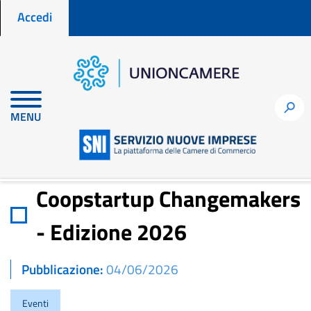
Menu profilo utente
Salta
Accedi
al
contenuto
principale
Home
Notizie per fare impresa
h
MENU
Coopstartup Changemakers - Edizione 2026
Coopstartup Changemakers
- Edizione 2026
Pubblicazione
04/06/2026
Eventi