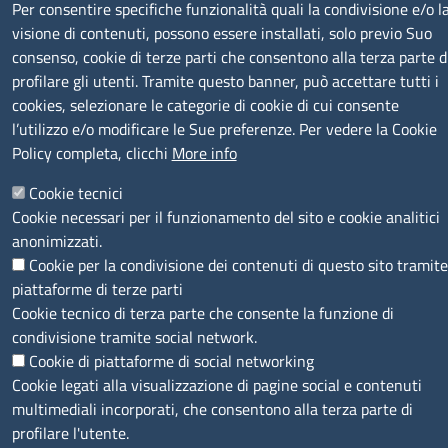
Per consentire specifiche funzionalità quali la condivisione e/o l
visione di contenuti, possono essere installati, solo previo Suo
consenso, cookie di terze parti che consentono alla terza parte d
profilare gli utenti. Tramite questo banner, può accettare tutti i
cookies, selezionare le categorie di cookie di cui consente
SEGUICI SU
l’utilizzo e/o modificare le Sue preferenze. Per vedere la Cookie
Policy completa, clicchi
More info
Cookie tecnici
Cookie necessari per il funzionamento del sito e cookie analitici
anonimizzati.
MENÙ PRIVACY
Note legali
Privacy e cookie policy
Accesso riservato
Cookie per la condivisione dei contenuti di questo sito tramite
piattaforme di terze parti
© 2023 SNI Servizio Nuove Imprese
Cookie tecnico di terza parte che consente la funzione di
condivisione tramite social network.
Cookie di piattaforme di social networking
Cookie legati alla visualizzazione di pagine social e contenuti
multimediali incorporati, che consentono alla terza parte di
profilare l'utente.