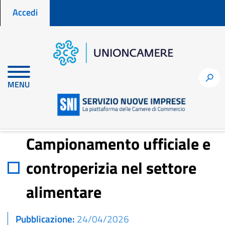
Menu profilo utente
Salta
Accedi
al
contenuto
principale
Home
Notizie per fare impresa
h
MENU
Campionamento ufficiale e controperizia nel settore alimentare
Campionamento ufficiale e
controperizia nel settore
alimentare
Pubblicazione
24/04/2026