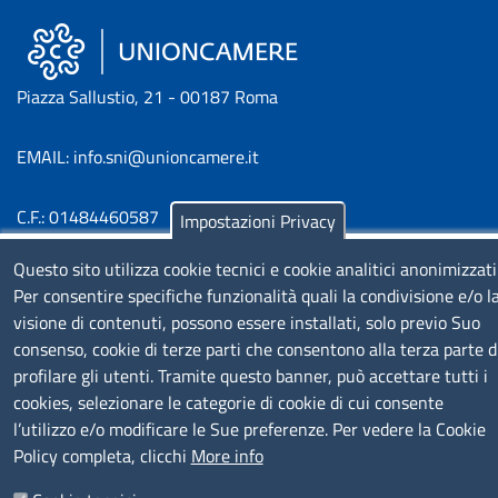
Piazza Sallustio, 21 - 00187 Roma
EMAIL: info.sni@unioncamere.it
C.F.: 01484460587
Impostazioni Privacy
P.Iva: 01000211001
Questo sito utilizza cookie tecnici e cookie analitici anonimizzati
Per consentire specifiche funzionalità quali la condivisione e/o l
SERVIZIO REALIZZATO DA
visione di contenuti, possono essere installati, solo previo Suo
consenso, cookie di terze parti che consentono alla terza parte d
profilare gli utenti. Tramite questo banner, può accettare tutti i
cookies, selezionare le categorie di cookie di cui consente
l’utilizzo e/o modificare le Sue preferenze. Per vedere la Cookie
Policy completa, clicchi
More info
SEGUICI SU