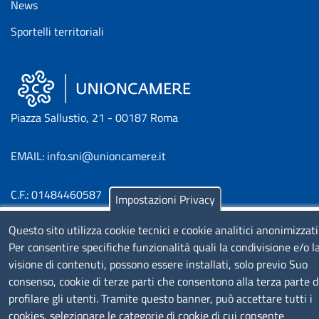
News
Sportelli territoriali
Piazza Sallustio, 21 - 00187 Roma
EMAIL: info.sni@unioncamere.it
C.F.: 01484460587
Impostazioni Privacy
P.Iva: 01000211001
Questo sito utilizza cookie tecnici e cookie analitici anonimizzati
Per consentire specifiche funzionalità quali la condivisione e/o l
SERVIZIO REALIZZATO DA
visione di contenuti, possono essere installati, solo previo Suo
consenso, cookie di terze parti che consentono alla terza parte d
profilare gli utenti. Tramite questo banner, può accettare tutti i
cookies, selezionare le categorie di cookie di cui consente