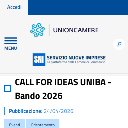
Menu profilo utente
Salta
Accedi
al
contenuto
principale
Home
Notizie per fare impresa
h
MENU
CALL FOR IDEAS UNIBA -Bando 2026
CALL FOR IDEAS UNIBA -
Bando 2026
Pubblicazione
24/04/2026
Eventi
Orientamento