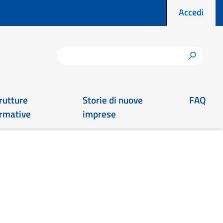
Menu prof
Accedi
Cerca
h
rutture
Storie di nuove
FAQ
rmative
imprese