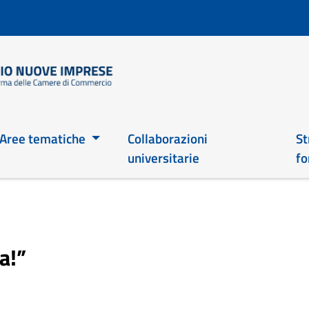
Salta
al
contenuto
principale
Main 2026
Aree tematiche
Collaborazioni
St
universitarie
fo
a!”