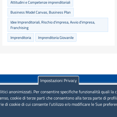
Attitudini e Competenze imprenditoriali
Business Model Canvas, Business Plan
Idee Imprenditoriali, Rischio d'impresa, Avvio d'impresa,
Franchising
Imprenditoria
Imprenditoria Giovanile
Impostazioni Privacy
litici anonimizzati. Per consentire specifiche funzionalità quali la 
enso, cookie di terze parti che consentono alla terza parte di profi
rie di cookie di cui consente l’utilizzo e/o modificare le Sue prefer
Piazza Sallustio, 21 - 00187 Roma