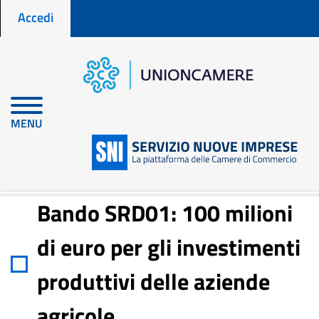
Menu profilo utente
Salta
Accedi
al
contenuto
principale
Home
Notizie per fare impresa
Bando SRD01: 100 milioni di euro per gli investimenti produttivi
MENU
delle aziende agricole
Bando SRD01: 100 milioni
di euro per gli investimenti
produttivi delle aziende
agricole