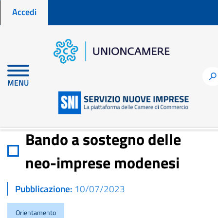
Menu profilo utente
Salta
Accedi
al
contenuto
principale
Home
Notizie per fare impresa
h
MENU
Bando a sostegno delle neo-imprese modenesi
Bando a sostegno delle
neo-imprese modenesi
Pubblicazione
10/07/2023
Orientamento