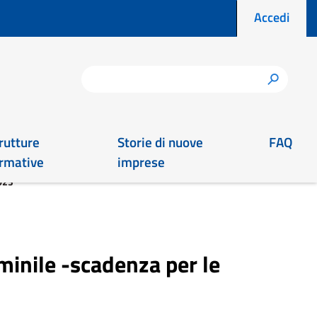
Menu prof
Accedi
Cerca
h
rutture
Storie di nuove
FAQ
rmative
imprese
023
minile -scadenza per le