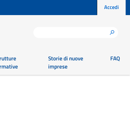
Menu prof
Accedi
Cerca
h
rutture
Storie di nuove
FAQ
rmative
imprese