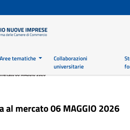
Salta
al
contenuto
principale
Main 2026
Aree tematiche
Collaborazioni
St
universitarie
fo
al mercato 06 MAGGIO 2026
dea al mercato 06 MAGGIO 2026