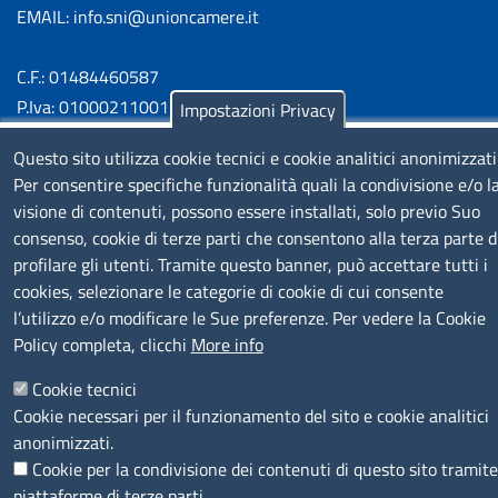
EMAIL: info.sni@unioncamere.it
C.F.: 01484460587
P.Iva: 01000211001
Impostazioni Privacy
Questo sito utilizza cookie tecnici e cookie analitici anonimizzati
SERVIZIO REALIZZATO DA
Per consentire specifiche funzionalità quali la condivisione e/o l
visione di contenuti, possono essere installati, solo previo Suo
consenso, cookie di terze parti che consentono alla terza parte d
profilare gli utenti. Tramite questo banner, può accettare tutti i
cookies, selezionare le categorie di cookie di cui consente
l’utilizzo e/o modificare le Sue preferenze. Per vedere la Cookie
Policy completa, clicchi
More info
SEGUICI SU
Cookie tecnici
Cookie necessari per il funzionamento del sito e cookie analitici
anonimizzati.
Cookie per la condivisione dei contenuti di questo sito tramite
MENÙ PRIVACY
Note legali
Privacy e cookie policy
Accesso riservato
piattaforme di terze parti