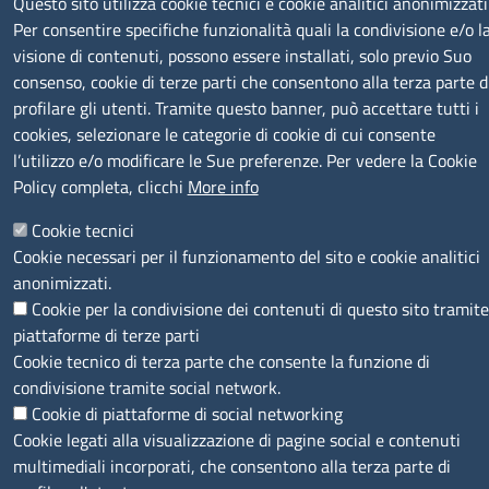
Questo sito utilizza cookie tecnici e cookie analitici anonimizzati
Per consentire specifiche funzionalità quali la condivisione e/o l
SERVIZIO REALIZZATO DA
visione di contenuti, possono essere installati, solo previo Suo
consenso, cookie di terze parti che consentono alla terza parte d
profilare gli utenti. Tramite questo banner, può accettare tutti i
cookies, selezionare le categorie di cookie di cui consente
l’utilizzo e/o modificare le Sue preferenze. Per vedere la Cookie
Policy completa, clicchi
More info
SEGUICI SU
Cookie tecnici
Cookie necessari per il funzionamento del sito e cookie analitici
anonimizzati.
Cookie per la condivisione dei contenuti di questo sito tramite
piattaforme di terze parti
MENÙ PRIVACY
Note legali
Privacy e cookie policy
Accesso riservato
Cookie tecnico di terza parte che consente la funzione di
condivisione tramite social network.
Cookie di piattaforme di social networking
© 2023 SNI Servizio Nuove Imprese
Cookie legati alla visualizzazione di pagine social e contenuti
multimediali incorporati, che consentono alla terza parte di