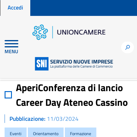
Menu profilo utente
Salta
Accedi
al
contenuto
principale
Home
Notizie per fare impresa
h
MENU
AperiConferenza di lancio Career Day Ateneo Cassino
AperiConferenza di lancio
Career Day Ateneo Cassino
Pubblicazione
11/03/2024
Eventi
Orientamento
Formazione